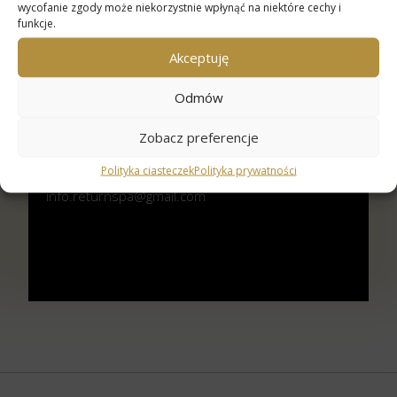
wycofanie zgody może niekorzystnie wpłynąć na niektóre cechy i
funkcje.
Akceptuję
Odmów
Hotelowe SPA
Zobacz preferencje
(+48) 883 154 200
Polityka ciasteczek
Polityka prywatności
info.returnspa@gmail.com