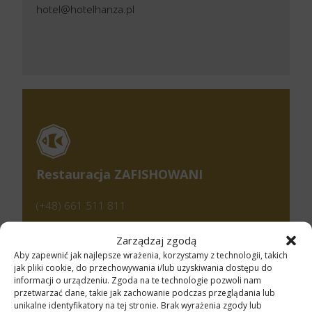
hotel@hotelhanza.pl
Restauracja ZAFISHOWANI
(+48) 661 511 811
info@zafishowani.pl
Zarządzaj zgodą
Aby zapewnić jak najlepsze wrażenia, korzystamy z technologii, takich
jak pliki cookie, do przechowywania i/lub uzyskiwania dostępu do
informacji o urządzeniu. Zgoda na te technologie pozwoli nam
przetwarzać dane, takie jak zachowanie podczas przeglądania lub
unikalne identyfikatory na tej stronie. Brak wyrażenia zgody lub